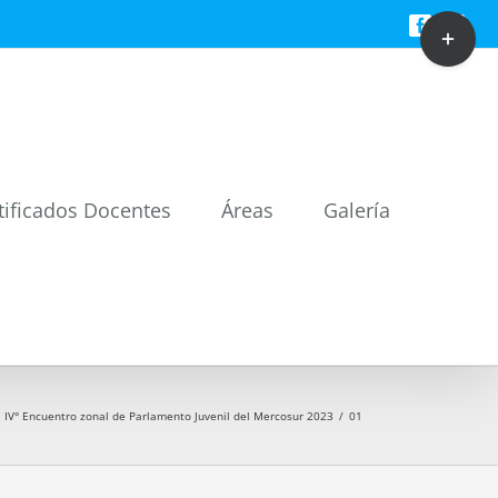
Toggle
Facebook
Twitt
Sliding
Bar
Area
tificados Docentes
Áreas
Galería
IV° Encuentro zonal de Parlamento Juvenil del Mercosur 2023
/
01