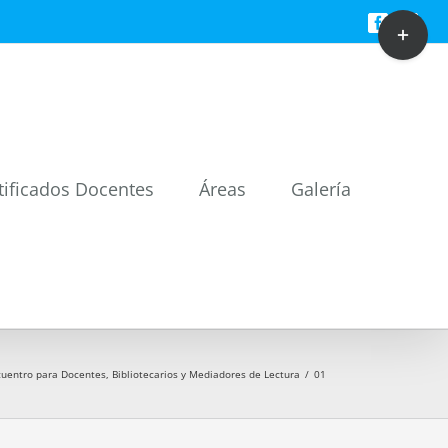
Toggle
Facebook
Twitt
Sliding
Bar
Area
tificados Docentes
Áreas
Galería
cuentro para Docentes, Bibliotecarios y Mediadores de Lectura
/
01