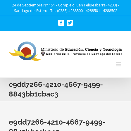
Saltar
24 de Septiembre N° 151 - Complejo Juan Felipe Ibarra (4200) -
Santiago del Estero - Tel. (0385) 4288500 - 4288501 - 4288502
al
contenido
Facebook
Twitter
e9dd7266-4210-4667-9499-
8843bb1cbac3
e9dd7266-4210-4667-9499-