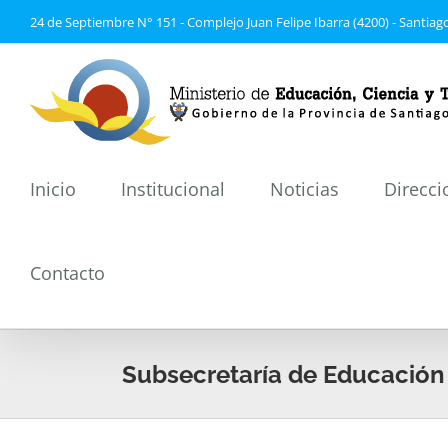
Saltar
24 de Septiembre N° 151 - Complejo Juan Felipe Ibarra (4200) - Santiago
al
contenido
Inicio
Institucional
Noticias
Direcci
Contacto
Subsecretaría de Educación