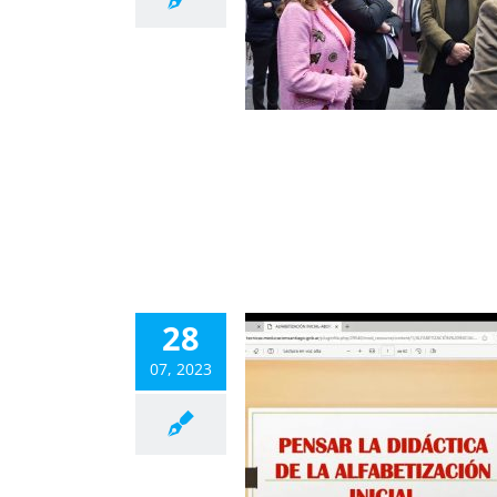
a Vigente» y «Jóvenes
Protagonistas»
inisterio
Subsecretaria
28
07, 2023
RSO «PENSAR LA
IDÁCTICA DE LA
ETIZACIÓN INICIAL»