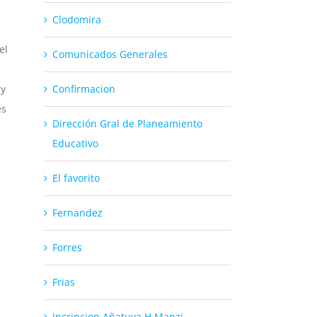
Clodomira
el
Comunicados Generales
 y
Confirmacion
es
Dirección Gral de Planeamiento
Educativo
El favorito
Fernandez
Forres
Frias
Incripcion Añatuya H Manzi