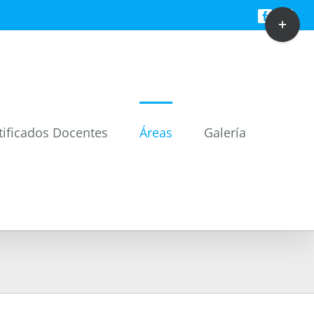
Toggle
Facebook
Twitt
Sliding
Bar
Area
tificados Docentes
Áreas
Galería