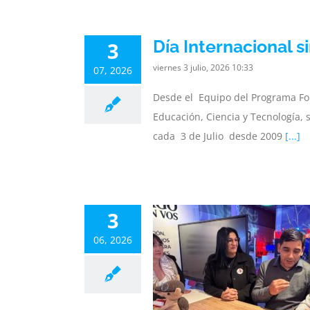
Día Internacional s
3
viernes 3 julio, 2026 10:33
07, 2026
Desde el Equipo del Programa For
Educación, Ciencia y Tecnología, 
cada 3 de Julio desde 2009
[...]
3
resentaron nuevas
06, 2026
gias para fortalecer la
ización matemática en
and del Ministerio de