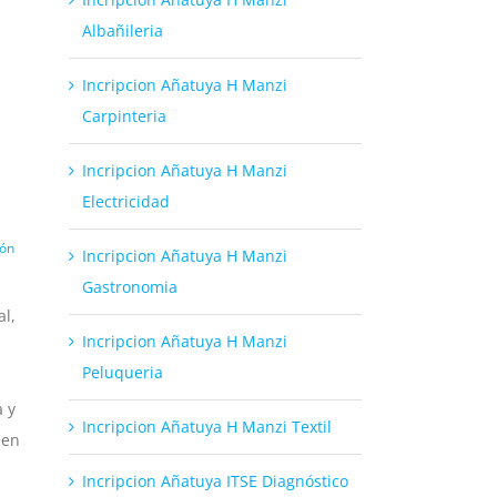
Albañileria
Incripcion Añatuya H Manzi
Carpinteria
Incripcion Añatuya H Manzi
Electricidad
ión
Incripcion Añatuya H Manzi
Gastronomia
al,
Incripcion Añatuya H Manzi
Peluqueria
a y
Incripcion Añatuya H Manzi Textil
 en
Incripcion Añatuya ITSE Diagnóstico