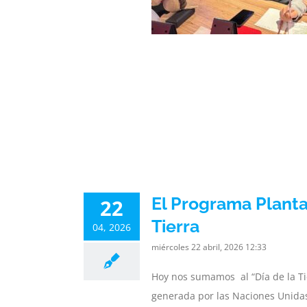
ación en Smart City
inisterio
Subsecretaria
El Programa Plant
22
Tierra
04, 2026
miércoles 22 abril, 2026 12:33
Hoy nos sumamos al “Día de la Ti
generada por las Naciones Unidas,