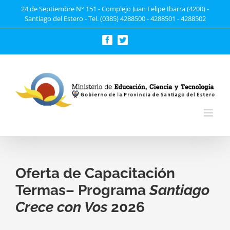
Saltar
24 de Septiembre N° 151 - Complejo Juan Felipe Ibarra (4200) -
Santiago del Estero - Tel. (0385) 4288500 - 4288501 - 4288502
al
contenido
Facebook
Twitter
Oferta de Capacitación
Termas– Programa
Santiago
Crece con Vos
2026