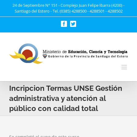
Saltar
24 de Septiembre N° 151 - Complejo Juan Felipe Ibarra (4200) -
Santiago del Estero - Tel. (0385) 4288500 - 4288501 - 4288502
al
contenido
Facebook
Twitter
Incripcion Termas UNSE Gestión
administrativa y atención al
público con calidad total
Se completó el cupo de este curso