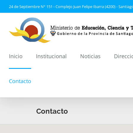
Saltar
24 de Septiembre N° 151 - Complejo Juan Felipe Ibarra (4200) - Santiago
al
contenido
Inicio
Institucional
Noticias
Direcci
Contacto
Contacto