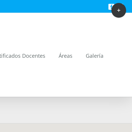
Toggle
Facebook
Twitt
Sliding
Bar
Area
tificados Docentes
Áreas
Galería