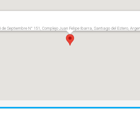
 de Septiembre N° 151, Complejo Juan Felipe Ibarra, Santiago del Estero, Arge