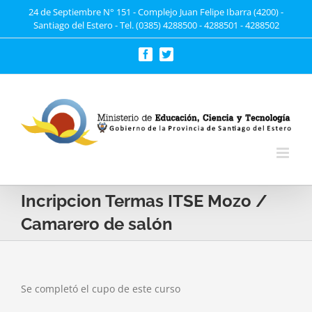
Saltar
24 de Septiembre N° 151 - Complejo Juan Felipe Ibarra (4200) -
Santiago del Estero - Tel. (0385) 4288500 - 4288501 - 4288502
al
contenido
Facebook
Twitter
Incripcion Termas ITSE Mozo /
Camarero de salón
Se completó el cupo de este curso