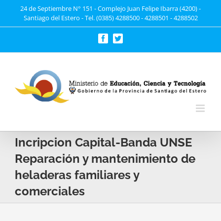
Saltar
24 de Septiembre N° 151 - Complejo Juan Felipe Ibarra (4200) -
Santiago del Estero - Tel. (0385) 4288500 - 4288501 - 4288502
al
contenido
Facebook
Twitter
Incripcion Capital-Banda UNSE
Reparación y mantenimiento de
heladeras familiares y
comerciales