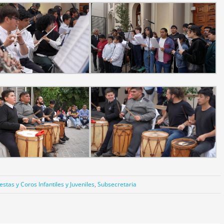
tas y Coros Infantiles y Juveniles
,
Subsecretaria