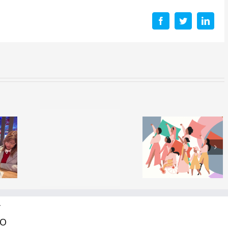
Facebook
Twitter
Linke
Propuesta de
ograma
trabajo en
Educació
tando
clase con
Física desd
uro
motivo del
una
emora
Día
perspectiv
 de La
Internacional
de la ESI
rra
de la Mujer
Y
RO