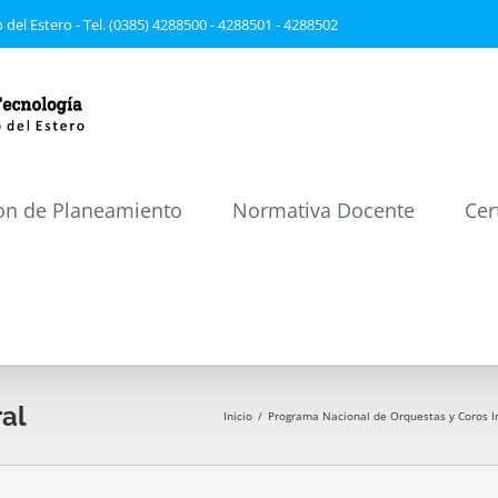
 del Estero - Tel. (0385) 4288500 - 4288501 - 4288502
on de Planeamiento
Normativa Docente
Cer
ral
Inicio
/
Programa Nacional de Orquestas y Coros Inf