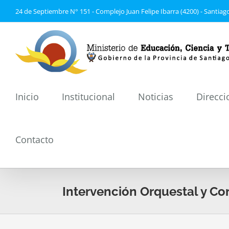
Saltar
24 de Septiembre N° 151 - Complejo Juan Felipe Ibarra (4200) - Santiago
al
contenido
Inicio
Institucional
Noticias
Direcci
Contacto
Intervención Orquestal y Co