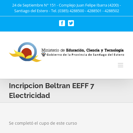
Saltar
24 de Septiembre N° 151 - Complejo Juan Felipe Ibarra (4200) -
Santiago del Estero - Tel. (0385) 4288500 - 4288501 - 4288502
al
contenido
Facebook
Twitter
Incripcion Beltran EEFF 7
Electricidad
Se completó el cupo de este curso