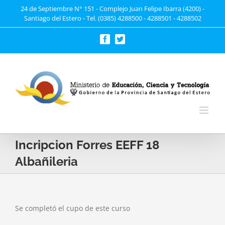
Saltar
24 de Septiembre N° 151 - Complejo Juan Felipe Ibarra (4200) -
Santiago del Estero - Tel. (0385) 4288500 - 4288501 - 4288502
al
contenido
Facebook
Twitter
Incripcion Forres EEFF 18
Albañileria
Se completó el cupo de este curso