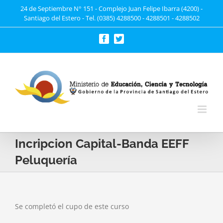
Saltar
24 de Septiembre N° 151 - Complejo Juan Felipe Ibarra (4200) -
Santiago del Estero - Tel. (0385) 4288500 - 4288501 - 4288502
al
contenido
Facebook
Twitter
Incripcion Capital-Banda EEFF
Peluquería
Se completó el cupo de este curso