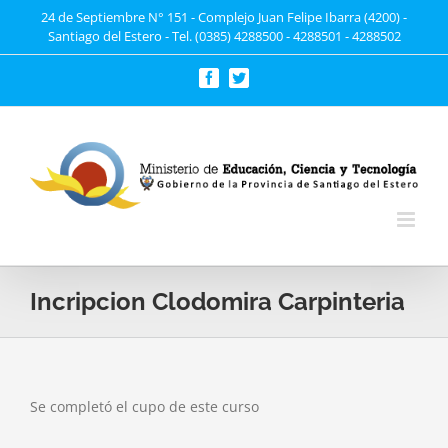
Saltar
24 de Septiembre N° 151 - Complejo Juan Felipe Ibarra (4200) -
Santiago del Estero - Tel. (0385) 4288500 - 4288501 - 4288502
al
contenido
Facebook
Twitter
Incripcion Clodomira Carpinteria
Se completó el cupo de este curso