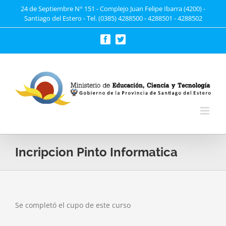
Saltar
24 de Septiembre N° 151 - Complejo Juan Felipe Ibarra (4200) -
Santiago del Estero - Tel. (0385) 4288500 - 4288501 - 4288502
al
contenido
Facebook
Twitter
Incripcion Pinto Informatica
Se completó el cupo de este curso