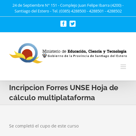
Saltar
24 de Septiembre N° 151 - Complejo Juan Felipe Ibarra (4200) -
Santiago del Estero - Tel. (0385) 4288500 - 4288501 - 4288502
al
contenido
Facebook
Twitter
Incripcion Forres UNSE Hoja de
cálculo multiplataforma
Se completó el cupo de este curso