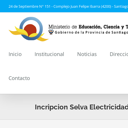
Saltar
24 de Septiembre N° 151 - Complejo Juan Felipe Ibarra (4200) - Santiago
al
contenido
Inicio
Institucional
Noticias
Direcci
Contacto
Incripcion Selva Electricida