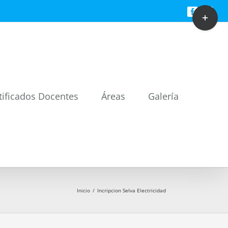
Toggle
Facebook
Twitt
Sliding
Bar
Area
tificados Docentes
Áreas
Galería
Inicio
/
Incripcion Selva Electricidad