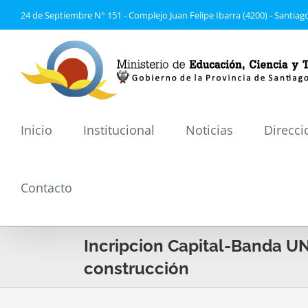
Saltar
24 de Septiembre N° 151 - Complejo Juan Felipe Ibarra (4200) - Santiago
al
contenido
Inicio
Institucional
Noticias
Direcci
Contacto
Incripcion Capital-Banda UN
construcción