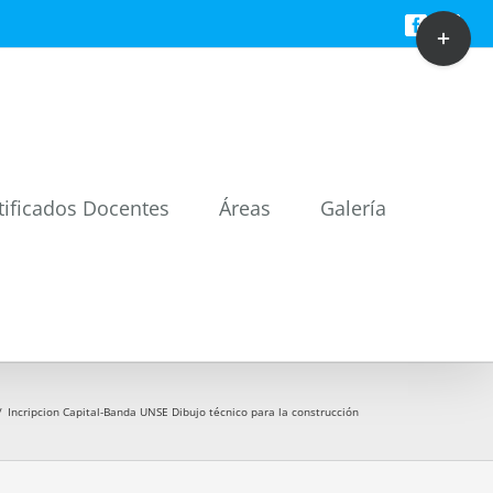
Toggle
Facebook
Twitt
Sliding
Bar
Area
tificados Docentes
Áreas
Galería
/
Incripcion Capital-Banda UNSE Dibujo técnico para la construcción