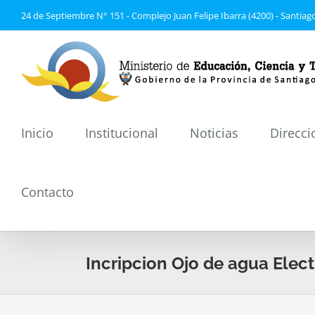
Saltar
24 de Septiembre N° 151 - Complejo Juan Felipe Ibarra (4200) - Santiago
al
contenido
Inicio
Institucional
Noticias
Direcci
Contacto
Incripcion Ojo de agua Elec