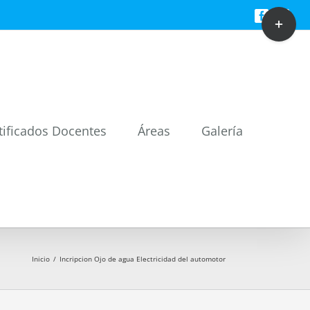
Toggle
Facebook
Twitt
Sliding
Bar
Area
tificados Docentes
Áreas
Galería
Inicio
/
Incripcion Ojo de agua Electricidad del automotor