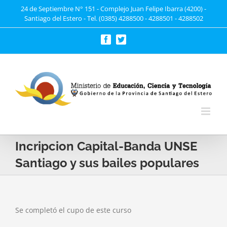
Saltar
24 de Septiembre N° 151 - Complejo Juan Felipe Ibarra (4200) -
Santiago del Estero - Tel. (0385) 4288500 - 4288501 - 4288502
al
contenido
Facebook
Twitter
Incripcion Capital-Banda UNSE
Santiago y sus bailes populares
Se completó el cupo de este curso