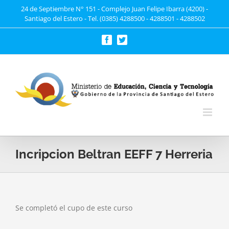
Saltar
24 de Septiembre N° 151 - Complejo Juan Felipe Ibarra (4200) -
Santiago del Estero - Tel. (0385) 4288500 - 4288501 - 4288502
al
contenido
Facebook
Twitter
Incripcion Beltran EEFF 7 Herreria
Se completó el cupo de este curso