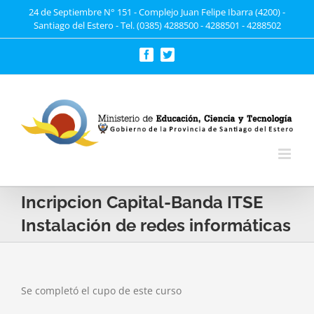
Saltar
24 de Septiembre N° 151 - Complejo Juan Felipe Ibarra (4200) -
Santiago del Estero - Tel. (0385) 4288500 - 4288501 - 4288502
al
contenido
Facebook
Twitter
Incripcion Capital-Banda ITSE
Instalación de redes informáticas
Se completó el cupo de este curso