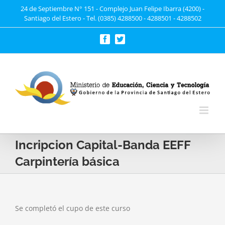
Saltar
24 de Septiembre N° 151 - Complejo Juan Felipe Ibarra (4200) -
Santiago del Estero - Tel. (0385) 4288500 - 4288501 - 4288502
al
contenido
Facebook
Twitter
Incripcion Capital-Banda EEFF
Carpintería básica
Se completó el cupo de este curso