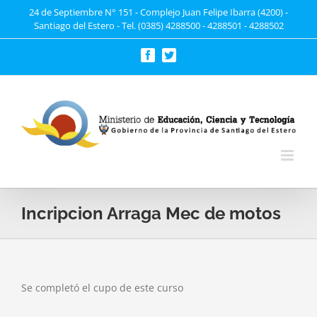
Saltar
24 de Septiembre N° 151 - Complejo Juan Felipe Ibarra (4200) -
Santiago del Estero - Tel. (0385) 4288500 - 4288501 - 4288502
al
contenido
Facebook
Twitter
Incripcion Arraga Mec de motos
Se completó el cupo de este curso