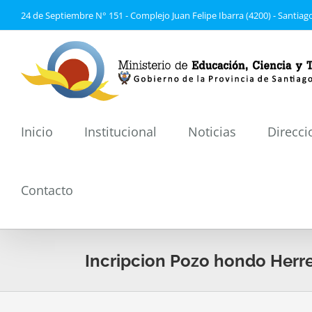
Saltar
24 de Septiembre N° 151 - Complejo Juan Felipe Ibarra (4200) - Santiago
al
contenido
Inicio
Institucional
Noticias
Direcci
Contacto
Incripcion Pozo hondo Herre