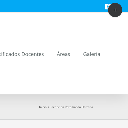
Toggle
Facebook
Twitt
Sliding
Bar
Area
tificados Docentes
Áreas
Galería
Inicio
/
Incripcion Pozo hondo Herreria