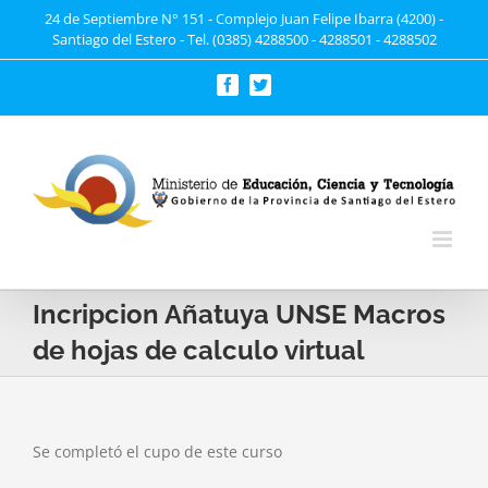
Saltar
24 de Septiembre N° 151 - Complejo Juan Felipe Ibarra (4200) -
Santiago del Estero - Tel. (0385) 4288500 - 4288501 - 4288502
al
contenido
Facebook
Twitter
Incripcion Añatuya UNSE Macros
de hojas de calculo virtual
Se completó el cupo de este curso