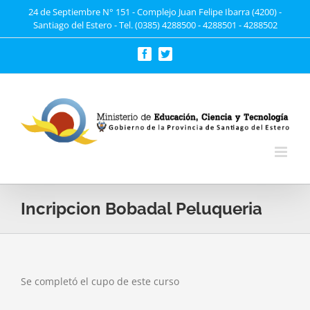
Saltar
24 de Septiembre N° 151 - Complejo Juan Felipe Ibarra (4200) -
Santiago del Estero - Tel. (0385) 4288500 - 4288501 - 4288502
al
contenido
Facebook
Twitter
Incripcion Bobadal Peluqueria
Se completó el cupo de este curso