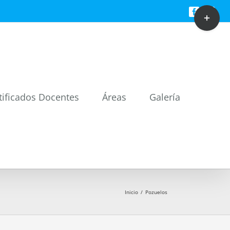
Toggle
Facebook
Twitt
Sliding
Bar
Area
tificados Docentes
Áreas
Galería
Inicio
/
Pozuelos