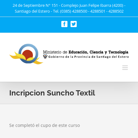
Saltar
24 de Septiembre N° 151 - Complejo Juan Felipe Ibarra (4200) -
Santiago del Estero - Tel. (0385) 4288500 - 4288501 - 4288502
al
contenido
Facebook
Twitter
Incripcion Suncho Textil
Se completó el cupo de este curso