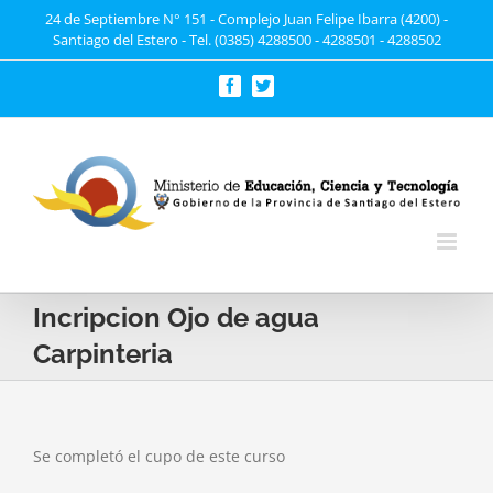
Saltar
24 de Septiembre N° 151 - Complejo Juan Felipe Ibarra (4200) -
Santiago del Estero - Tel. (0385) 4288500 - 4288501 - 4288502
al
contenido
Facebook
Twitter
Incripcion Ojo de agua
Carpinteria
Se completó el cupo de este curso