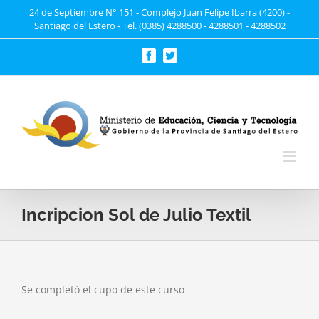
Saltar
24 de Septiembre N° 151 - Complejo Juan Felipe Ibarra (4200) -
Santiago del Estero - Tel. (0385) 4288500 - 4288501 - 4288502
al
contenido
Facebook
Twitter
Incripcion Sol de Julio Textil
Se completó el cupo de este curso