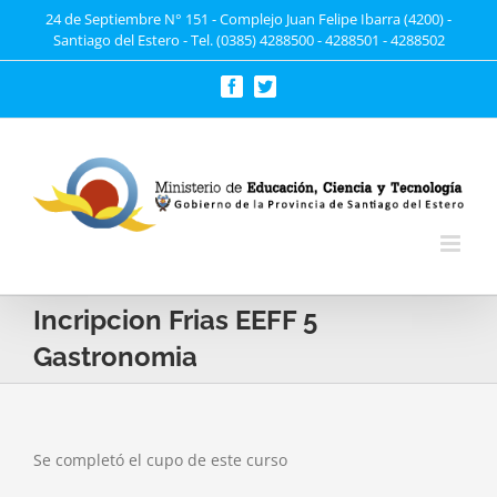
Saltar
24 de Septiembre N° 151 - Complejo Juan Felipe Ibarra (4200) -
Santiago del Estero - Tel. (0385) 4288500 - 4288501 - 4288502
al
contenido
Facebook
Twitter
Incripcion Frias EEFF 5
Gastronomia
Se completó el cupo de este curso