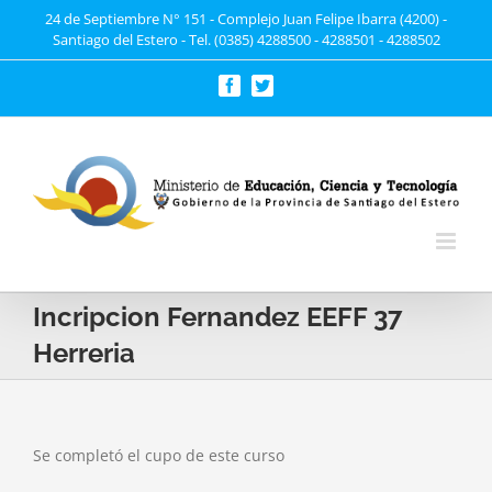
Saltar
24 de Septiembre N° 151 - Complejo Juan Felipe Ibarra (4200) -
Santiago del Estero - Tel. (0385) 4288500 - 4288501 - 4288502
al
contenido
Facebook
Twitter
Incripcion Fernandez EEFF 37
Herreria
Se completó el cupo de este curso