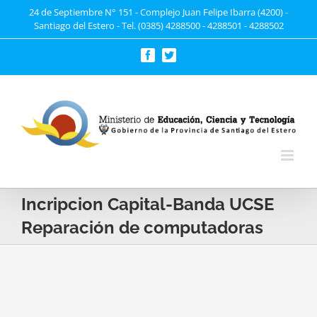
Saltar
24 de Septiembre N° 151 - Complejo Juan Felipe Ibarra (4200) -
Santiago del Estero - Tel. (0385) 4288500 - 4288501 - 4288502
al
contenido
Facebook
Twitter
Incripcion Capital-Banda UCSE
Reparación de computadoras