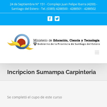
Saltar
24 de Septiembre N° 151 - Complejo Juan Felipe Ibarra (4200) -
Santiago del Estero - Tel. (0385) 4288500 - 4288501 - 4288502
al
contenido
Facebook
Twitter
Incripcion Sumampa Carpinteria
Se completó el cupo de este curso