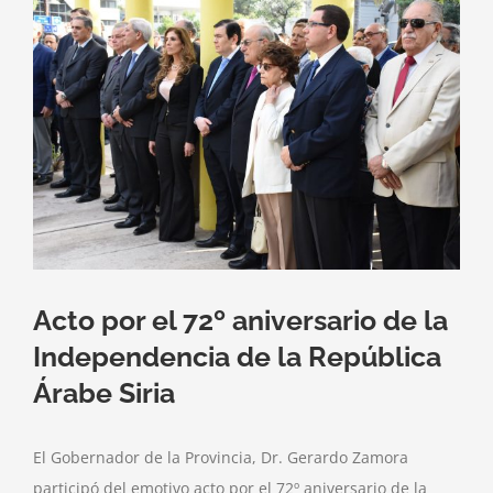
imagen
más
grande
Acto por el 72º aniversario de la
Independencia de la República
Árabe Siria
El Gobernador de la Provincia, Dr. Gerardo Zamora
participó del emotivo acto por el 72º aniversario de la