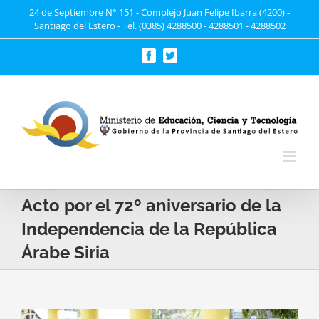
Saltar
24 de Septiembre N° 151 - Complejo Juan Felipe Ibarra (4200) -
Santiago del Estero - Tel. (0385) 4288500 - 4288501 - 4288502
al
contenido
Facebook
Twitter
Acto por el 72º aniversario de la
Independencia de la República
Árabe Siria
Ver