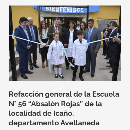
Ver
imagen
más
grande
Refacción general de la Escuela
N° 56 “Absalón Rojas” de la
localidad de Icaño,
departamento Avellaneda