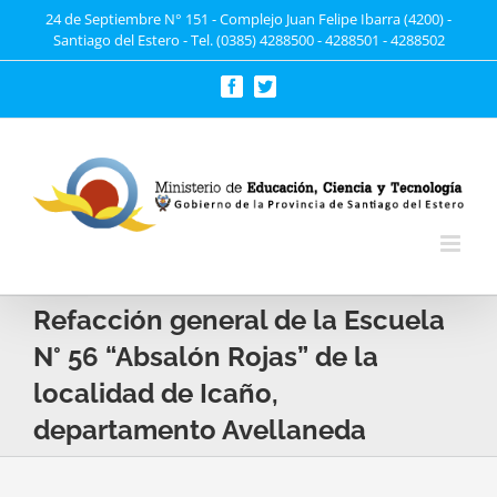
Saltar
24 de Septiembre N° 151 - Complejo Juan Felipe Ibarra (4200) -
Santiago del Estero - Tel. (0385) 4288500 - 4288501 - 4288502
al
contenido
Facebook
Twitter
Refacción general de la Escuela
N° 56 “Absalón Rojas” de la
localidad de Icaño,
departamento Avellaneda