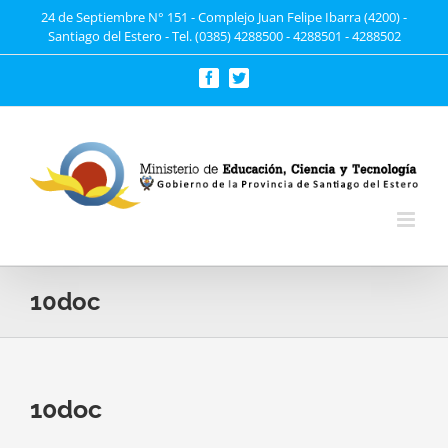
Saltar
24 de Septiembre N° 151 - Complejo Juan Felipe Ibarra (4200) -
Santiago del Estero - Tel. (0385) 4288500 - 4288501 - 4288502
al
contenido
Facebook
Twitter
10doc
10doc