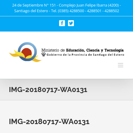
Saltar
24 de Septiembre N° 151 - Complejo Juan Felipe Ibarra (4200) -
Santiago del Estero - Tel. (0385) 4288500 - 4288501 - 4288502
al
contenido
Facebook
Twitter
IMG-20180717-WA0131
IMG-20180717-WA0131