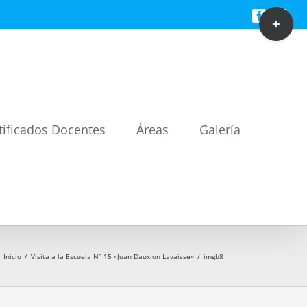
Toggle
Facebook
Twitt
Sliding
Bar
Area
tificados Docentes
Áreas
Galería
Inicio
/
Visita a la Escuela N° 15 «Juan Dauxion Lavaisse»
/
imgb8