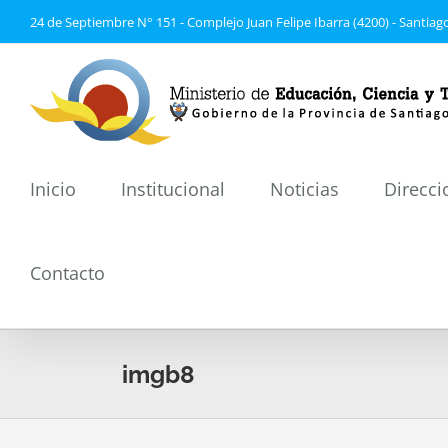
Saltar
24 de Septiembre N° 151 - Complejo Juan Felipe Ibarra (4200) - Santiago
al
contenido
Inicio
Institucional
Noticias
Direcci
Contacto
imgb8