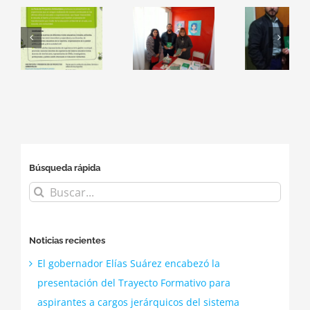
as
IMPLEMENTACIÓN
Implementación
In
DE LA
de la
im
ón
EDUCACIÓN
Educación
al
AMBIENTAL
Ambiental
pro
INTEGRAL
Integral
edu
dis
co
Búsqueda rápida
d
Buscar:
pro
Noticias recientes
El gobernador Elías Suárez encabezó la
presentación del Trayecto Formativo para
aspirantes a cargos jerárquicos del sistema