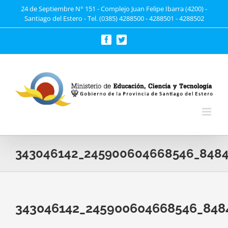
Saltar
24 de Septiembre N° 151 - Complejo Juan Felipe Ibarra (4200) -
Santiago del Estero - Tel. (0385) 4288500 - 4288501 - 4288502
al
contenido
Facebook
Twitter
343046142_245900604668546_8484
343046142_245900604668546_848