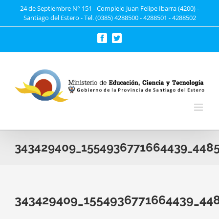
Saltar
24 de Septiembre N° 151 - Complejo Juan Felipe Ibarra (4200) -
Santiago del Estero - Tel. (0385) 4288500 - 4288501 - 4288502
al
contenido
Facebook
Twitter
343429409_1554936771664439_448
343429409_1554936771664439_44