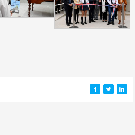
Facebook
Twitter
Linke
a de
io: El