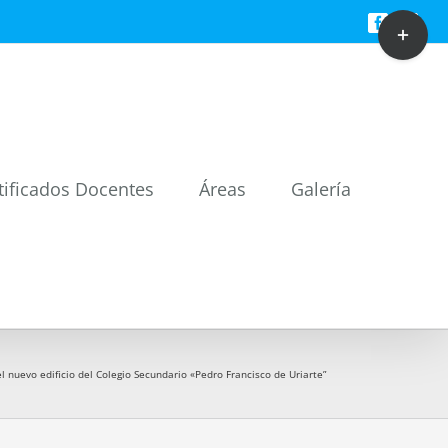
Toggle
Facebook
Twitt
Sliding
Bar
Area
tificados Docentes
Áreas
Galería
l nuevo edificio del Colegio Secundario «Pedro Francisco de Uriarte”