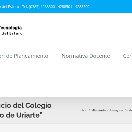
 del Estero - Tel. (0385) 4288500 - 4288501 - 4288502
on de Planeamiento
Normativa Docente
Cer
icio del Colegio
Inicio
/
Ministerio
/
Inauguración de
 de Uriarte”