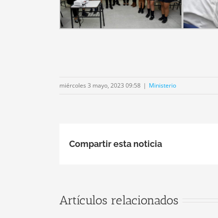
miércoles 3 mayo, 2023 09:58
|
Ministerio
Compartir esta noticia
El
gobernador
Artículos relacionados
lías Suárez
Firm
encabezó la
Conven