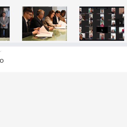
erio de
Capacitación
Inauguraci
ción y
Docente
del simulad
ITSE
“¿Cómo se
espacial
lidan
aprende a
«Mama
as con
leer?”
Antula I»
as del
Y
tor
RO
lógico
ecnología de Santiago del Estero | Todos los derechos