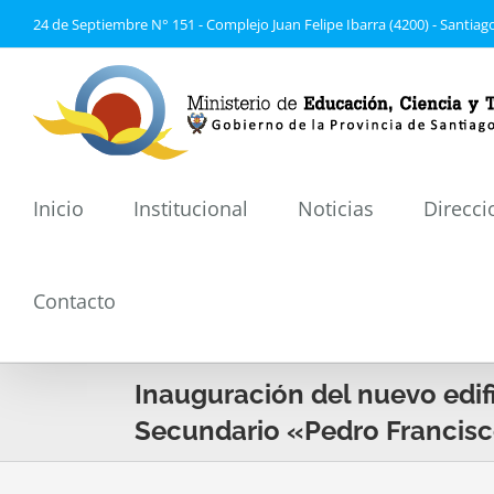
Saltar
24 de Septiembre N° 151 - Complejo Juan Felipe Ibarra (4200) - Santiago
al
contenido
Inicio
Institucional
Noticias
Direcci
Contacto
Inauguración del nuevo edif
Secundario «Pedro Francisco