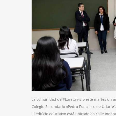
La comunidad de #Loreto vivió este martes un aco
Colegio Secundario «Pedro Francisco de Uriarte”
El edificio educativo está ubicado en calle Ind