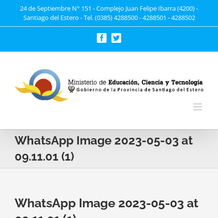
Saltar
24 de Septiembre N° 151 - Complejo Juan Felipe Ibarra (4200) -
Santiago del Estero - Tel. (0385) 4288500 - 4288501 - 4288502
al
contenido
Facebook
Twitter
WhatsApp Image 2023-05-03 at
09.11.01 (1)
WhatsApp Image 2023-05-03 at