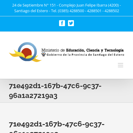
Saltar
24 de Septiembre N° 151 - Complejo Juan Felipe Ibarra (4200) -
Santiago del Estero - Tel. (0385) 4288500 - 4288501 - 4288502
al
contenido
Facebook
Twitter
71e492d1-167b-47c6-9c37-
96a1a27219a3
71e492d1-167b-47c6-9c37-