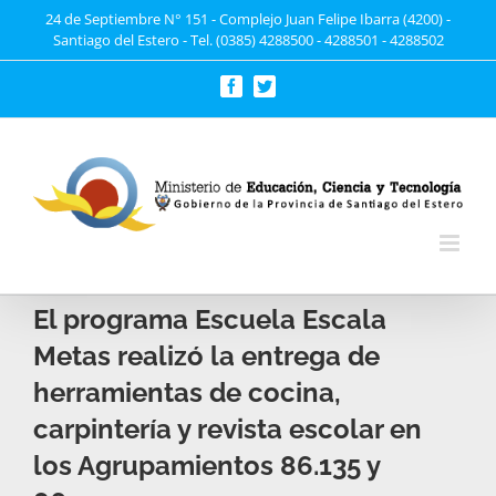
Saltar
24 de Septiembre N° 151 - Complejo Juan Felipe Ibarra (4200) -
Santiago del Estero - Tel. (0385) 4288500 - 4288501 - 4288502
al
contenido
Facebook
Twitter
El programa Escuela Escala
Metas realizó la entrega de
herramientas de cocina,
carpintería y revista escolar en
los Agrupamientos 86.135 y