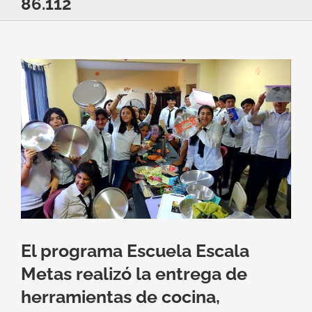
86.112
Ver
imagen
más
grande
El programa Escuela Escala
Metas realizó la entrega de
herramientas de cocina,