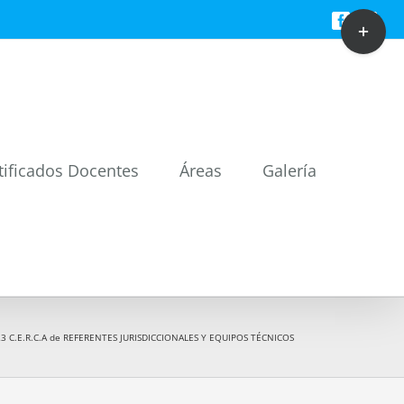
Toggle
Facebook
Twitt
Sliding
Bar
Area
tificados Docentes
Áreas
Galería
 C.E.R.C.A de REFERENTES JURISDICCIONALES Y EQUIPOS TÉCNICOS