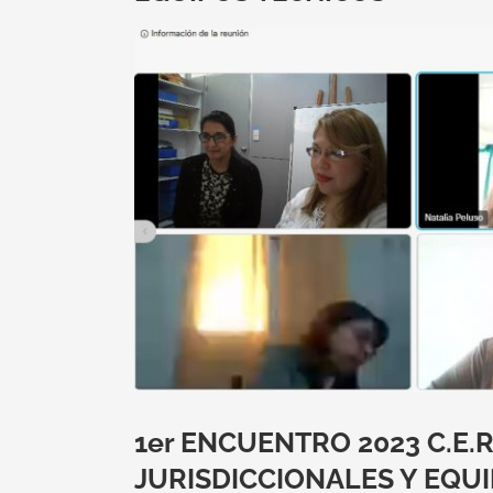
Ver
imagen
más
grande
1er ENCUENTRO 2023 C.E.
JURISDICCIONALES Y EQU