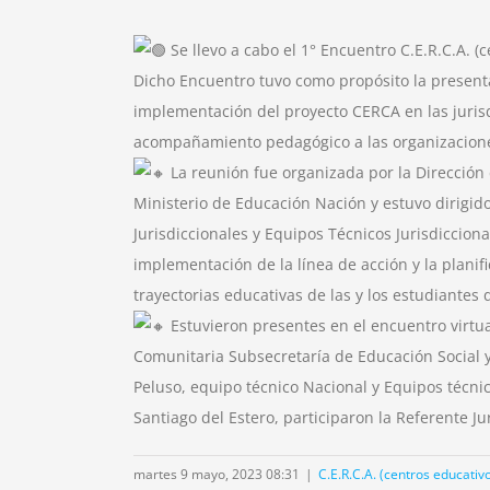
Se llevo a cabo el 1° Encuentro C.E.R.C.A. (
Dicho Encuentro tuvo como propósito la presenta
implementación del proyecto CERCA en las juris
acompañamiento pedagógico a las organizaciones 
La reunión fue organizada por la Dirección
Ministerio de Educación Nación y estuvo dirigido
Jurisdiccionales y Equipos Técnicos Jurisdiccion
implementación de la línea de acción y la planif
trayectorias educativas de las y los estudiantes 
Estuvieron presentes en el encuentro virtua
Comunitaria Subsecretaría de Educación Social y 
Peluso, equipo técnico Nacional y Equipos técnico
Santiago del Estero, participaron la Referente J
martes 9 mayo, 2023 08:31
|
C.E.R.C.A. (centros educativ