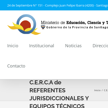
Saltar
24 de Septiembre N° 151 - Complejo Juan Felipe Ibarra (4200) - Santiago
al
contenido
Inicio
Institucional
Noticias
Direcci
Contacto
1er ENCUENTRO 2023
C.E.R.C.A de
REFERENTES
Inicio
/
C.E
JURISDICCIONALES Y
EQUIPOS TÉCNICOS