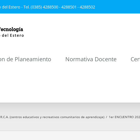
 del Estero - Tel. (0385) 4288500 - 4288501 - 4288502
on de Planeamiento
Normativa Docente
Cer
.R.C.A. (centros educativos y recreativos comunitarios de aprendizaje)
/
1er ENCUENTRO 2023