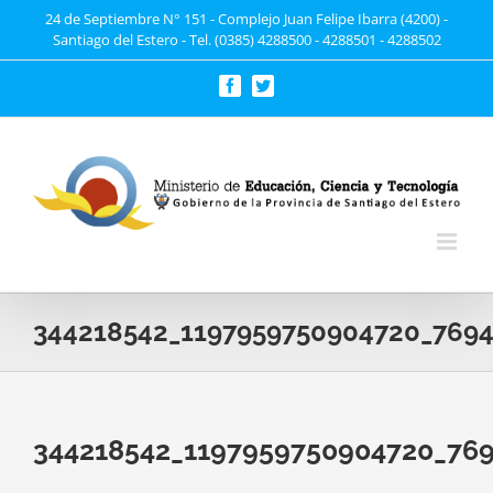
Saltar
24 de Septiembre N° 151 - Complejo Juan Felipe Ibarra (4200) -
Santiago del Estero - Tel. (0385) 4288500 - 4288501 - 4288502
al
contenido
Facebook
Twitter
344218542_1197959750904720_769
344218542_1197959750904720_76