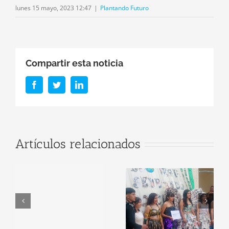
lunes 15 mayo, 2023 12:47
|
Plantando Futuro
Compartir esta noticia
Facebook
Twitter
LinkedIn
Artículos relacionados
Plantando
Futuro
conmemoro el
El Programa
Día Mundial
Plantando
l
del Ambiente
Futuro
en la Esc Nivel
Conmemora El