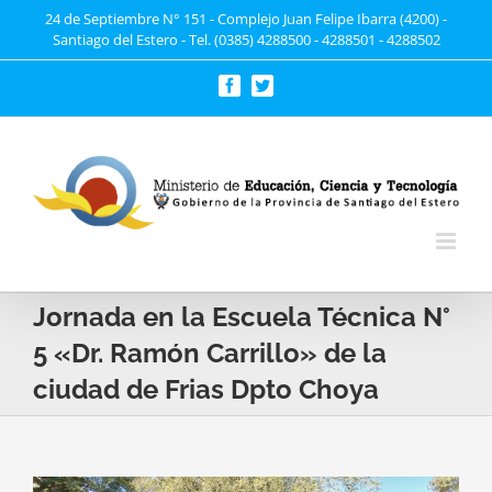
Saltar
24 de Septiembre N° 151 - Complejo Juan Felipe Ibarra (4200) -
Santiago del Estero - Tel. (0385) 4288500 - 4288501 - 4288502
al
contenido
Facebook
Twitter
Jornada en la Escuela Técnica N°
5 «Dr. Ramón Carrillo» de la
ciudad de Frias Dpto Choya